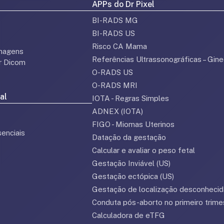
APPs do Dr Pixel
BI-RADS MG
BI-RADS US
Risco CA Mama
magens
Referências Ultrassonográficas – Gine
or Dicom
O-RADS US
O-RADS MRI
al
IOTA - Regras Simples
ADNEX (IOTA)
FIGO - Miomas Uterinos
enciais
Datação da gestação
Calcular e avaliar o peso fetal
Gestação Inviável (US)
Gestação ectópica (US)
Gestação de localização desconhecid
Conduta pós-aborto no primeiro trime
Calculadora de eTFG