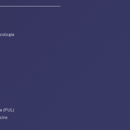
cologia
a (PUL)
stre