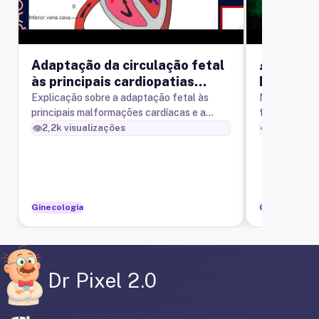
Adaptação da circulação fetal
👶 O bebê
às principais cardiopatias
FETAL - 
congênitas
Explicação sobre a adaptação fetal às
Neste episód
principais malformações cardíacas e a
fetal (bebê 
justificativa para a descompensação
em um exame
👁️
👁️
2,2k
visualizações
838
visual
clínica após o nascimento.
RM FETAL) d
Ginecologia
Ginecologia
Dr Pixel 2.0