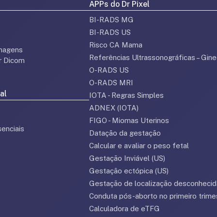
APPs do Dr Pixel
BI-RADS MG
BI-RADS US
Risco CA Mama
magens
Referências Ultrassonográficas – Gine
or Dicom
O-RADS US
O-RADS MRI
al
IOTA - Regras Simples
ADNEX (IOTA)
FIGO - Miomas Uterinos
enciais
Datação da gestação
Calcular e avaliar o peso fetal
Gestação Inviável (US)
Gestação ectópica (US)
Gestação de localização desconhecid
Conduta pós-aborto no primeiro trime
Calculadora de eTFG