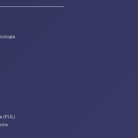
cologia
a (PUL)
stre