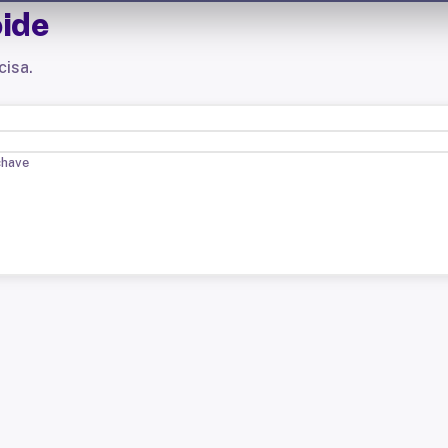
oide
cisa.
chave