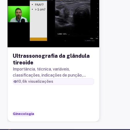
Ultrassonografia da glândula
tireoide
Importância, técnica, variáveis,
classificações, indicações de punção,
linfonodos cervicais, aplicações na sala
👁️
10,6k
visualizações
cirúrgica otorrinolaringologia, ultras
Ginecologia