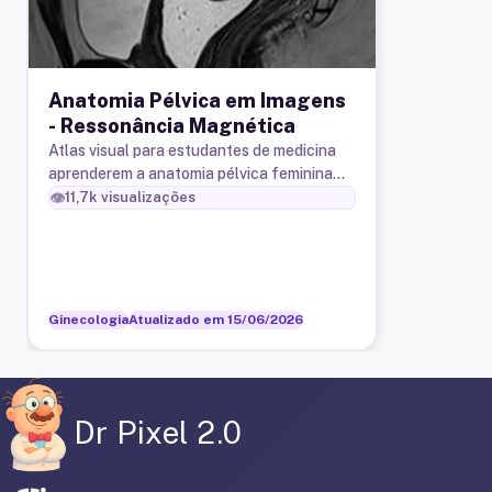
Anatomia Pélvica em Imagens
- Ressonância Magnética
Atlas visual para estudantes de medicina
aprenderem a anatomia pélvica feminina
através de imagens diagnósticas.
👁️
11,7k
visualizações
Ginecologia
Atualizado em
15/06/2026
Dr Pixel 2.0