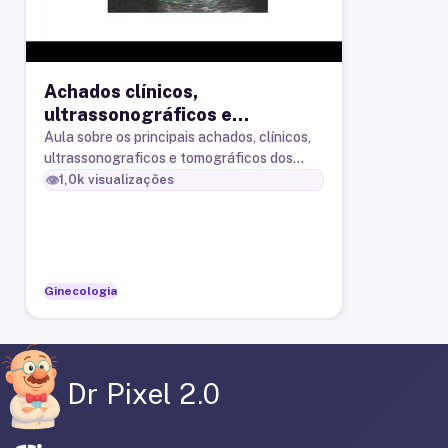
Achados clínicos,
ultrassonográficos e
tomográficos típicos dos
Aula sobre os principais achados, clínicos,
ultrassonograficos e tomográficos dos
hemangiomas hepáticos
hemangiomas hepáticos. Citamos as
👁️
1,0k
visualizações
principais condutas.
Ginecologia
Dr Pixel 2.0