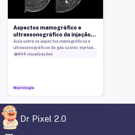
Aspectos mamográfico e
ultrassonográfico da injeção
de ozônio na mama em
Aula sobre os aspectos mamográficos e
ultrassonográficos do gás ozônio, injetado,
paciente com câcer de mama.
sem indicação médica, como tratamento
👁️
844
visualizações
complementar do câncer de mama
Mastologia
Dr Pixel 2.0