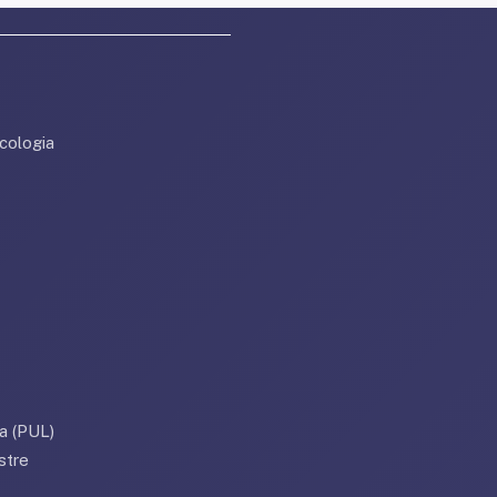
cologia
a (PUL)
stre