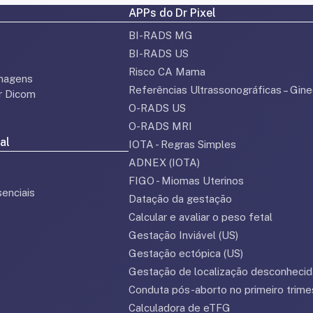
APPs do Dr Pixel
BI-RADS MG
BI-RADS US
Risco CA Mama
magens
Referências Ultrassonográficas – Gine
or Dicom
O-RADS US
O-RADS MRI
al
IOTA - Regras Simples
ADNEX (IOTA)
FIGO - Miomas Uterinos
enciais
Datação da gestação
Calcular e avaliar o peso fetal
Gestação Inviável (US)
Gestação ectópica (US)
Gestação de localização desconhecid
Conduta pós-aborto no primeiro trime
Calculadora de eTFG