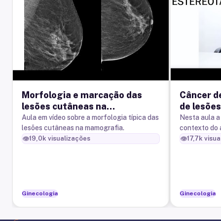
Morfologia e marcação das
Câncer d
lesões cutâneas na
de lesõe
mamografia
estereot
Aula em vídeo sobre a morfologia típica das
Nesta aula a 
lesões cutâneas na mamografia.
contexto do 
compatível 
👁️
👁️
19,0k
visualizações
17,7k
visua
demonstra o 
Ginecologia
Ginecologia