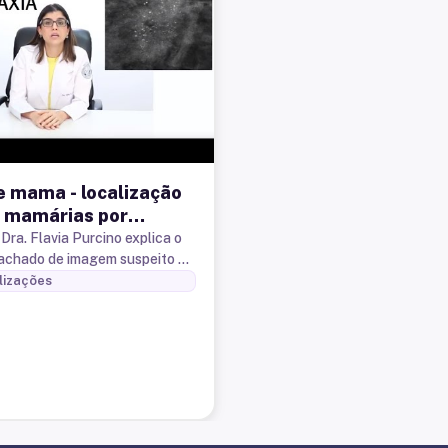
e mama - localização
s mamárias por
axia
Dra. Flavia Purcino explica o
achado de imagem suspeito ou
com câncer de mama e
lizações
seu manejo pelo proced