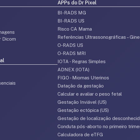
APPs do Dr Pixel
BI-RADS MG
BI-RADS US
Risco CA Mama
magens
Referências Ultrassonográficas – Gine
or Dicom
O-RADS US
O-RADS MRI
al
IOTA - Regras Simples
ADNEX (IOTA)
FIGO - Miomas Uterinos
enciais
Datação da gestação
Calcular e avaliar o peso fetal
Gestação Inviável (US)
Gestação ectópica (US)
Gestação de localização desconhecid
Conduta pós-aborto no primeiro trime
Calculadora de eTFG