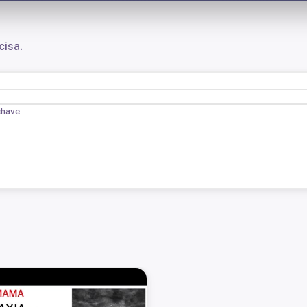
cisa.
chave