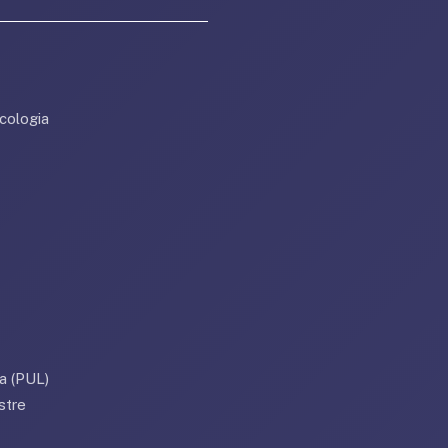
cologia
a (PUL)
stre