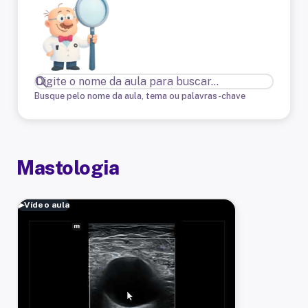
Busque pelo nome da aula, tema ou palavras-chave
Mastologia
▶
Vídeo aula