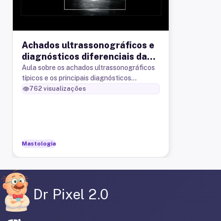
Achados ultrassonográficos e
diagnósticos diferenciais da
linfocele axilar
Aula sobre os achados ultrassonográficos
típicos e os principais diagnósticos
diferenciais da linfocele axilar.
👁️
762
visualizações
Mastologia
Dr Pixel 2.0