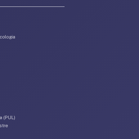
cologia
a (PUL)
stre