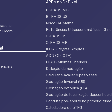
APPs do Dr Pixel
BI-RADS MG
BI-RADS US
Risco CA Mama
magens
Referências Ultrassonográficas – Gine
or Dicom
O-RADS US
O-RADS MRI
al
IOTA - Regras Simples
ADNEX (IOTA)
FIGO - Miomas Uterinos
enciais
Datação da gestação
Calcular e avaliar o peso fetal
Gestação Inviável (US)
Gestação ectópica (US)
Gestação de localização desconhecid
Conduta pós-aborto no primeiro trime
Calculadora de eTFG