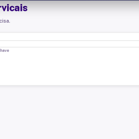
vicais
cisa.
chave