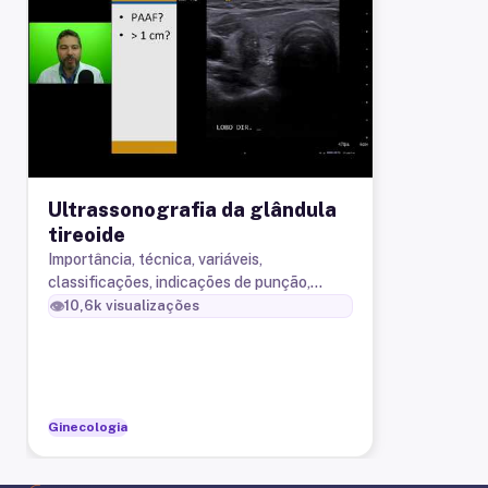
Ultrassonografia da glândula
tireoide
Importância, técnica, variáveis,
classificações, indicações de punção,
linfonodos cervicais, aplicações na sala
👁️
10,6k
visualizações
cirúrgica otorrinolaringologia, ultras
Ginecologia