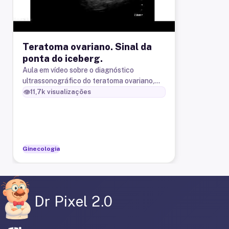
Teratoma ovariano. Sinal da
ponta do iceberg.
Aula em vídeo sobre o diagnóstico
ultrassonográfico do teratoma ovariano,
que pode ser dificultado pela semelhança
👁️
11,7k
visualizações
da ecotextura do teratoma com as es
Ginecologia
Dr Pixel 2.0