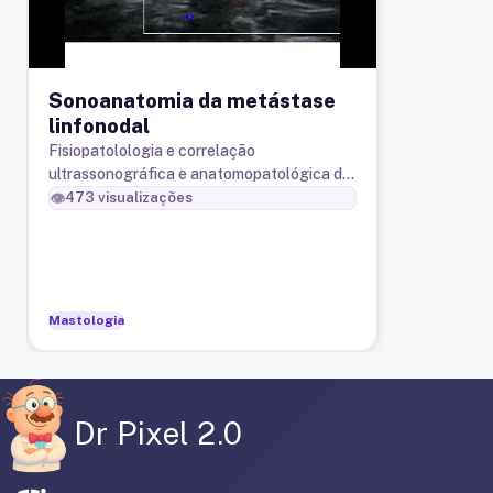
Sonoanatomia da metástase
linfonodal
Fisiopatolologia e correlação
ultrassonográfica e anatomopatológica da
metástase linfonodal axilar do câncer de
👁️
473
visualizações
mama.
Mastologia
Dr Pixel 2.0