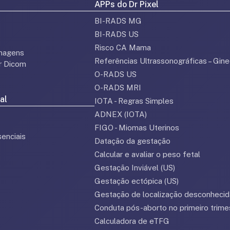
APPs do Dr Pixel
BI-RADS MG
BI-RADS US
Risco CA Mama
magens
Referências Ultrassonográficas – Gine
or Dicom
O-RADS US
O-RADS MRI
al
IOTA - Regras Simples
ADNEX (IOTA)
FIGO - Miomas Uterinos
enciais
Datação da gestação
Calcular e avaliar o peso fetal
Gestação Inviável (US)
Gestação ectópica (US)
Gestação de localização desconhecid
Conduta pós-aborto no primeiro trime
Calculadora de eTFG