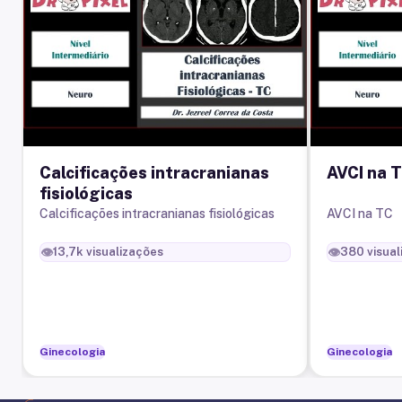
Calcificações intracranianas
AVCI na 
fisiológicas
Calcificações intracranianas fisiológicas
AVCI na TC
👁️
👁️
13,7k
visualizações
380
visual
Ginecologia
Ginecologia