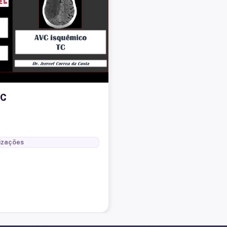
TC
izações