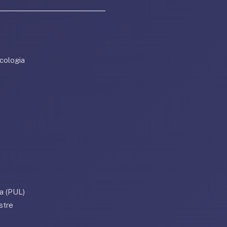
cologia
a (PUL)
stre