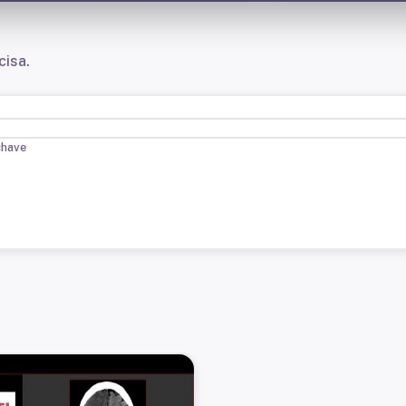
cisa.
chave