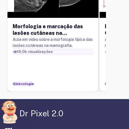
Morfologia e marcação das
Fundamen
lesões cutâneas na
O que to
mamografia
Aula em vídeo sobre a morfologia típica das
Aula sobre os
lesões cutâneas na mamografia.
mamografia.
👁️
👁️
19,0k
visualizações
56,6k
visu
Ginecologia
Ginecologia
Dr Pixel 2.0