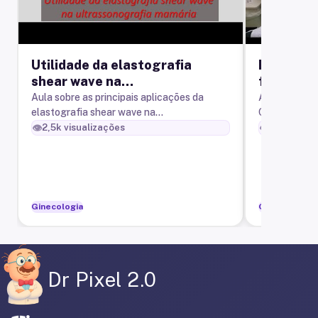
Utilidade da elastografia
Biópsia 
shear wave na
fragment
ultrassonografia mamária
guiada p
Aula sobre as principais aplicações da
Autor: Prof. D
elastografia shear wave na
Conteúdos ab
ultrassonografia mamária.
biopsy (bióp
👁️
👁️
2,5k
visualizações
310,7k
vis
guiado por u
Ginecologia
Ginecologia
Dr Pixel 2.0