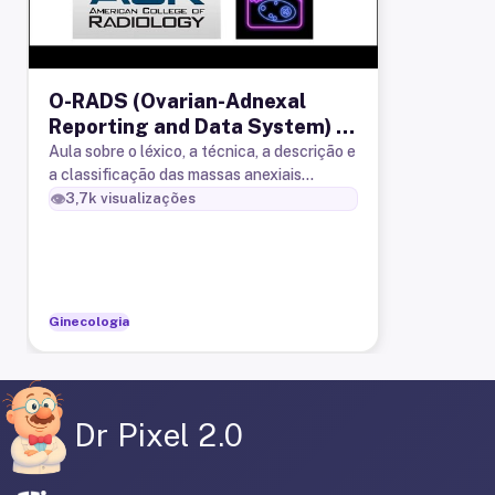
O-RADS (Ovarian-Adnexal
Reporting and Data System) -
Ressonância Magnética
Aula sobre o léxico, a técnica, a descrição e
a classificação das massas anexiais
segundo o O-RADS (Ovarian-Adnexal
👁️
3,7k
visualizações
Reporting and Data System) do Colé
Ginecologia
Dr Pixel 2.0