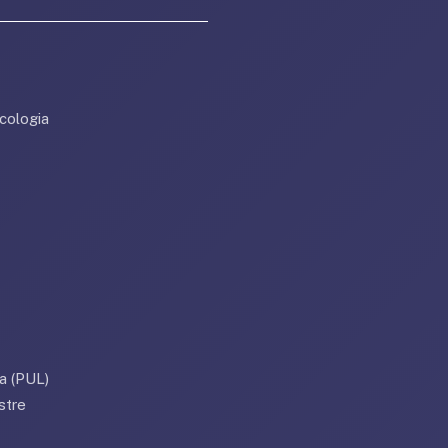
cologia
a (PUL)
stre