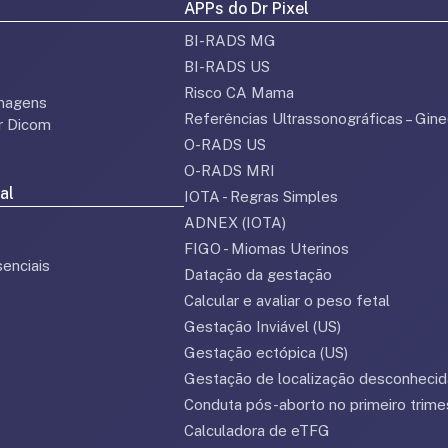
APPs do Dr Pixel
BI-RADS MG
BI-RADS US
Risco CA Mama
magens
Referências Ultrassonográficas – Gine
or Dicom
O-RADS US
O-RADS MRI
al
IOTA - Regras Simples
ADNEX (IOTA)
FIGO - Miomas Uterinos
enciais
Datação da gestação
Calcular e avaliar o peso fetal
Gestação Inviável (US)
Gestação ectópica (US)
Gestação de localização desconhecid
Conduta pós-aborto no primeiro trime
Calculadora de eTFG