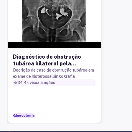
Diagnóstico de obstrução
tubárea bilateral pela
histerossalpingografia
Decrição de caso de obstrução tubárea em
exame de histerossalpingografia
👁️
34,4k
visualizações
Ginecologia