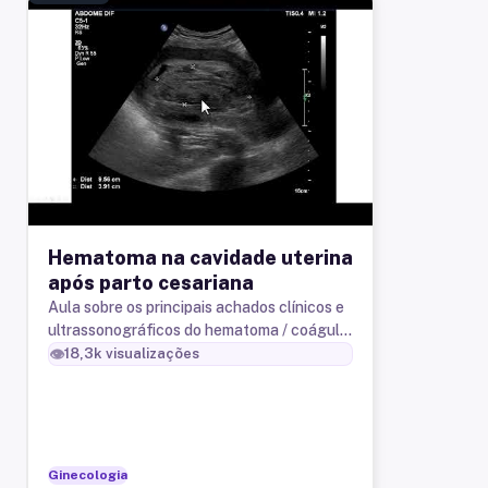
Hematoma na cavidade uterina
após parto cesariana
Aula sobre os principais achados clínicos e
ultrassonográficos do hematoma / coágulo
na cavidade uterina após o parto cesariana.
👁️
18,3k
visualizações
Ginecologia