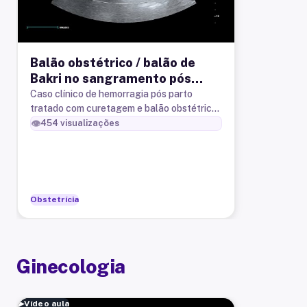
Balão obstétrico / balão de
Bakri no sangramento pós
parto. Achados
Caso clínico de hemorragia pós parto
tratado com curetagem e balão obstétrico
ultrassonográficos.
(balão de Bakri). Achados da
👁️
454
visualizações
ultrassonografia.
Obstetrícia
Ginecologia
▶
Vídeo aula