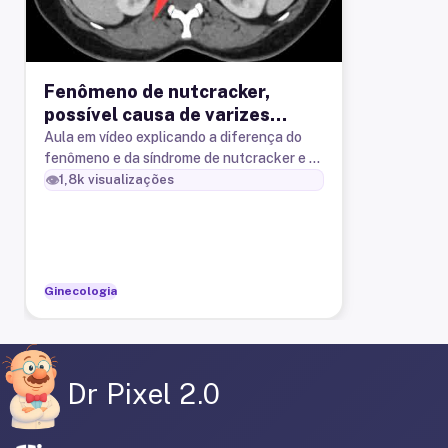
Fenômeno de nutcracker,
possível causa de varizes
pélvicas e de dor pélvica
Aula em vídeo explicando a diferença do
fenômeno e da síndrome de nutcracker e a
crônica mas mulheres.
sua relação com varizes pélvicas na mulher.
👁️
1,8k
visualizações
Ginecologia
Dr Pixel 2.0