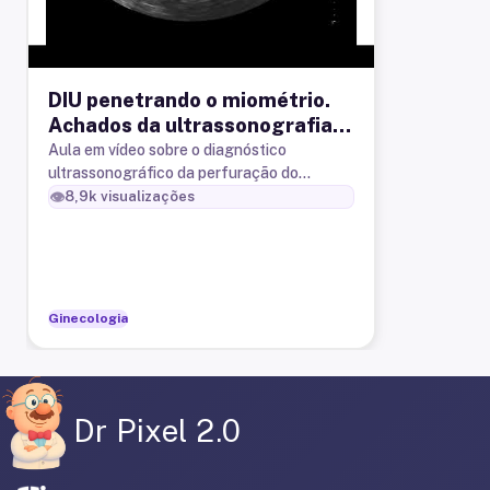
DIU penetrando o miométrio.
Achados da ultrassonografia
transvaginal.
Aula em vídeo sobre o diagnóstico
ultrassonográfico da perfuração do
miométrio uerino pelo DIU.
👁️
8,9k
visualizações
Ginecologia
Dr Pixel 2.0