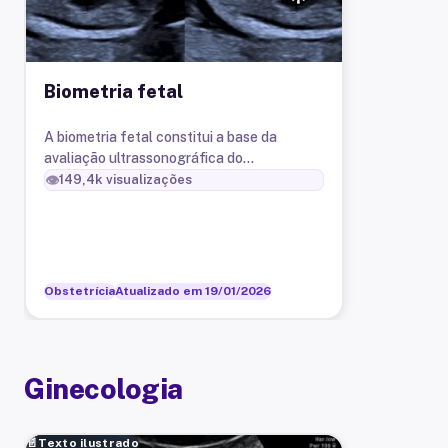
Biometria fetal
A biometria fetal constitui a base da
avaliação ultrassonográfica do
crescimento e do desenvolvimento fetal ao
👁️
149,4k
visualizações
longo da gestação.
Obstetrícia
Atualizado em
19/01/2026
Ginecologia
📄
Texto ilustrado