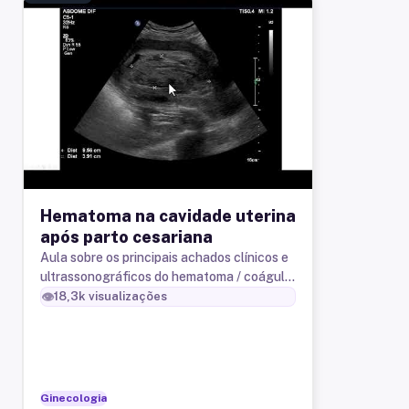
Hematoma na cavidade uterina
após parto cesariana
Aula sobre os principais achados clínicos e
ultrassonográficos do hematoma / coágulo
na cavidade uterina após o parto cesariana.
👁️
18,3k
visualizações
Ginecologia