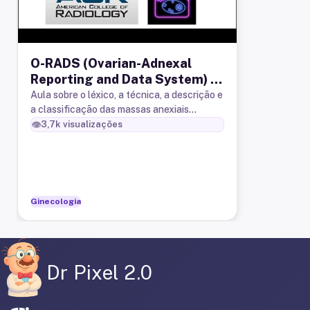
O-RADS (Ovarian-Adnexal
Reporting and Data System) -
Ressonância Magnética
Aula sobre o léxico, a técnica, a descrição e
a classificação das massas anexiais
segundo o O-RADS (Ovarian-Adnexal
👁️
3,7k
visualizações
Reporting and Data System) do Colé
Ginecologia
Dr Pixel 2.0