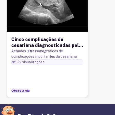
Cinco complicações de
cesariana diagnosticadas pela
ultrassonografia
Achados ultrassonográficos de
complicações importantes da cesariana
👁️
1,2k
visualizações
Obstetrícia