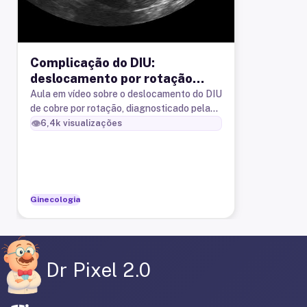
Complicação do DIU:
deslocamento por rotação
diagnosticado pela
Aula em vídeo sobre o deslocamento do DIU
de cobre por rotação, diagnosticado pela
ultrassonografia transvaginal
ultrassonografia transvaginal.
👁️
6,4k
visualizações
Ginecologia
Dr Pixel 2.0