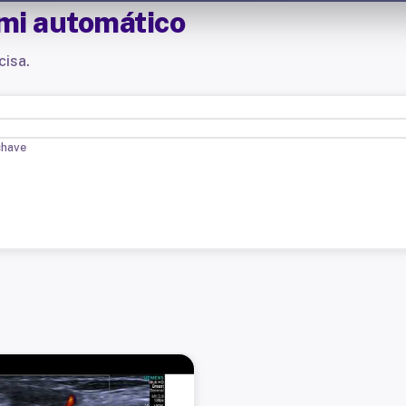
emi automático
cisa.
chave