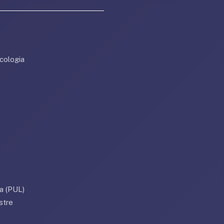
cologia
a (PUL)
stre