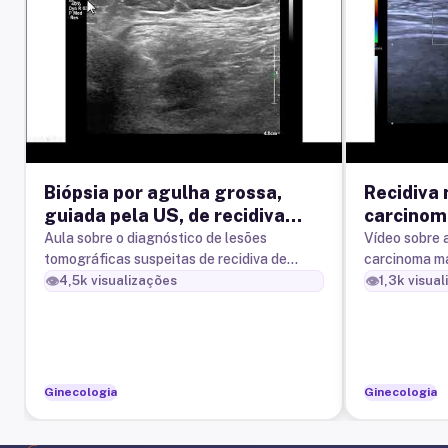
Biópsia por agulha grossa,
Recidiva
guiada pela US, de recidiva
carcinom
peritoneal de carcinoma de
adenecto
Aula sobre o diagnóstico de lesões
Vídeo sobre 
tomográficas suspeitas de recidiva de
carcinoma m
ovário.
agulha s
carcinoma seroso do ovário e a biópsia por
adenectomia.
👁️
👁️
4,5k
visualizações
1,3k
visual
agulha grossa, guiada por ultrasso
automática.
Ginecologia
Ginecologia