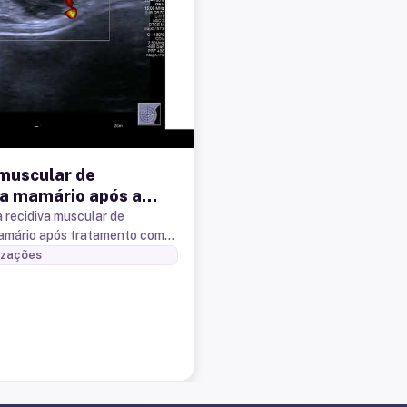
 muscular de
a mamário após a
mia. Biiópsia com
a recidiva muscular de
amário após tratamento com
emi automática.
 Biiópsia com agulha semi
izações