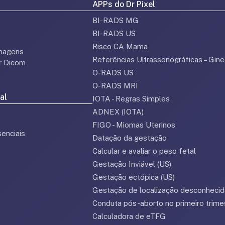
APPs do Dr Pixel
BI-RADS MG
BI-RADS US
Risco CA Mama
magens
Referências Ultrassonográficas – Gine
or Dicom
O-RADS US
O-RADS MRI
al
IOTA - Regras Simples
ADNEX (IOTA)
FIGO - Miomas Uterinos
enciais
Datação da gestação
Calcular e avaliar o peso fetal
Gestação Inviável (US)
Gestação ectópica (US)
Gestação de localização desconhecid
Conduta pós-aborto no primeiro trime
Calculadora de eTFG