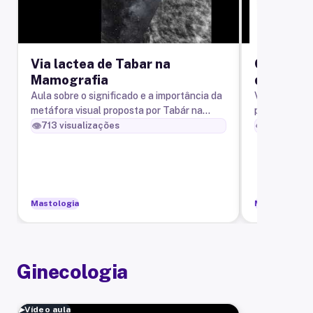
Via lactea de Tabar na
Como fun
Mamografia
da mamo
Aula sobre o significado e a importância da
Vídeo sobre o
metáfora visual proposta por Tabár na
para guiar o
interpretação da mamografia na incidência
num clipe ma
👁️
👁️
713
visualizações
583
visual
MLO
Mastologia
Mastologia
Ginecologia
▶
Vídeo aula