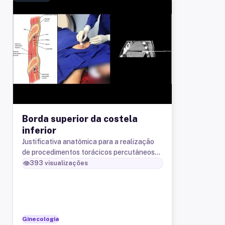
Borda superior da costela
inferior
Justificativa anatômica para a realização
de procedimentos torácicos percutâneos
junto à borda superior da costela inferior.
👁️
393
visualizações
Ginecologia