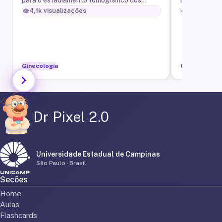
mama
cânceres do colo uterino, ovário,
conglomerado
👁️
👁️
4,1k
visualizações
5,5k
visua
endométrio, vulva, sarcoma uterino e
nível I da axil
Ginecologia
Ginecologia
Dr Pixel 2.0
Universidade Estadual de Campinas
São Paulo - Brasil
Secões
Home
Aulas
Flashcards