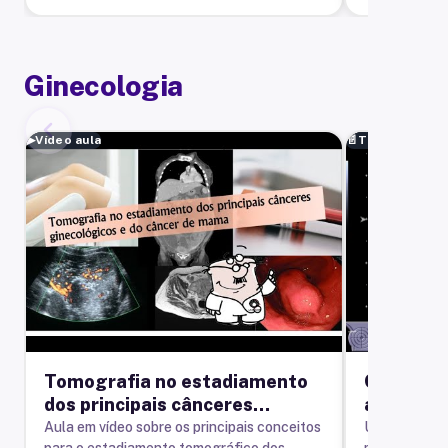
Ginecologia
▶
Vídeo aula
📄
Texto ilustra
Tomografia no estadiamento
Conglome
dos principais cânceres
axilar
ginecológicos e do câncer de
Aula em vídeo sobre os principais conceitos
Ultrassonogr
para o estadiamento tomográfico dos
multifrequen