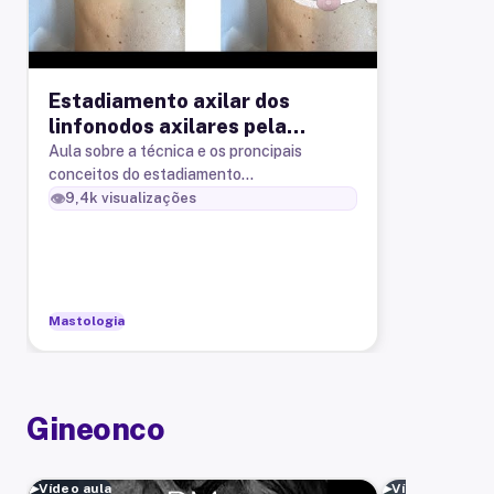
Estadiamento axilar dos
linfonodos axilares pela
ultrassonografia em pacientes
Aula sobre a técnica e os proncipais
conceitos do estadiamento
com câncer de mama
ultrassonográfico dos linfonodos axilares
👁️
9,4k
visualizações
em pacientes com câncer de mama.
Mastologia
Gineonco
▶
Vídeo aula
▶
Vídeo aula