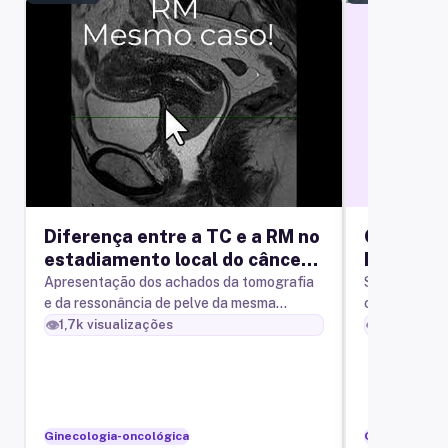
Diferença entre a TC e a RM no
Oncogine
estadiamento local do câncer
Estadiam
de colo uterino
Apresentação dos achados da tomografia
Sequências c
e da ressonância de pelve da mesma
colo, com che
paciente com câncer de colo uterino.
👁️
👁️
1,7k
visualizações
7,8k
visua
Ginecologia-oncológica
Ginecologia-