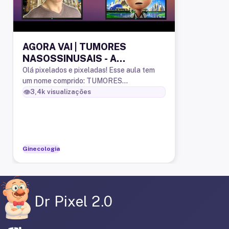
AGORA VAI | TUMORES
NASOSSINUSAIS - A
peregrinação do monge não
Olá pixelados e pixeladas! Esse aula tem
um nome comprido: TUMORES
executivo em busca do
NASOSSINUSAIS: a peregrinação do
👁️
3,4k
visualizações
templo...
monge não executivo em busca do templo
do conhec
Ginecologia
Dr Pixel 2.0