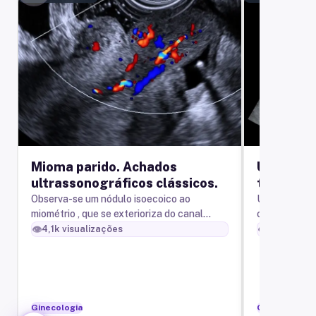
Mioma parido. Achados
Ultrasso
ultrassonográficos clássicos.
tubo ova
Observa-se um nódulo isoecoico ao
Ultrassonogr
miométrio , que se exterioriza do canal
ovariano à di
cervical em direção à vagina (setas
👁️
👁️
4,1k
visualizações
1,9k
visual
amarelas)
Ginecologia
Ginecologia