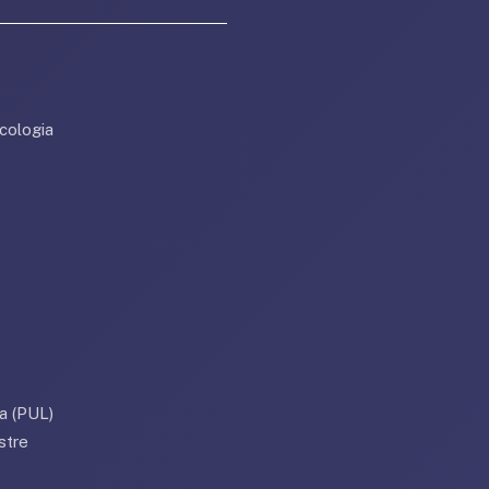
cologia
a (PUL)
stre