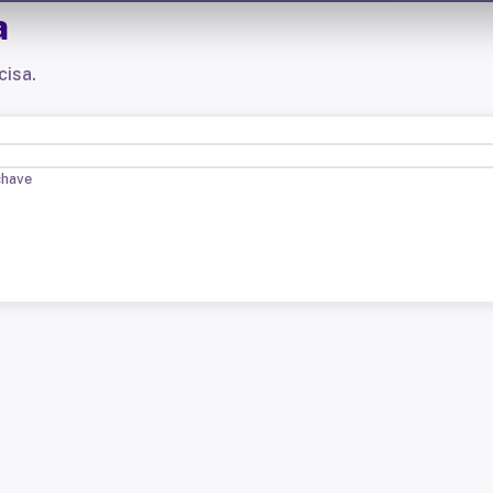
a
cisa.
chave