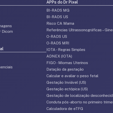
APPs do Dr Pixel
BI-RADS MG
BI-RADS US
Risco CA Mama
magens
Referências Ultrassonográficas – Gine
or Dicom
O-RADS US
O-RADS MRI
al
IOTA - Regras Simples
ADNEX (IOTA)
FIGO - Miomas Uterinos
enciais
Datação da gestação
Calcular e avaliar o peso fetal
Gestação Inviável (US)
Gestação ectópica (US)
Gestação de localização desconhecid
Conduta pós-aborto no primeiro trime
Calculadora de eTFG