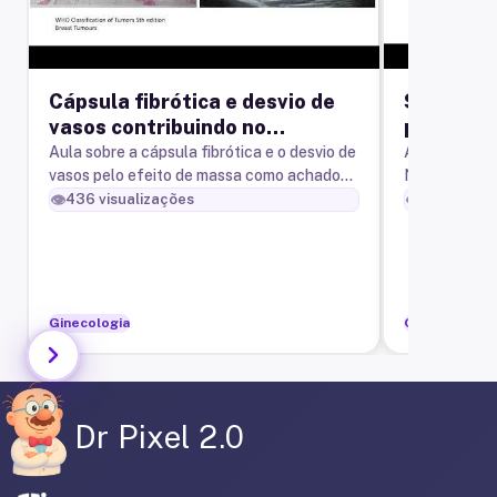
Cápsula fibrótica e desvio de
Seguimen
vasos contribuindo no
principai
diagnóstico por imagem dos
ginecoló
Aula sobre a cápsula fibrótica e o desvio de
Aula sobre 
vasos pelo efeito de massa como achados
NCCN para o seguimento por imagem dos
hamartomas
auxiliares importantes no diagnóstico
principais c
👁️
👁️
436
visualizações
331
visual
ecográfico e mamográfico do
Ginecologia
Ginecologia
Dr Pixel 2.0