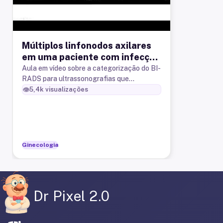
Múltiplos linfonodos axilares
em uma paciente com infecção
pelo HIV. Como classificar?
Aula em vídeo sobre a categorização do BI-
RADS para ultrassonografias que
apresentem linfonodos atípicos e/ou
👁️
5,4k
visualizações
linfonodomegalias axialres bilaterais e
Ginecologia
Dr Pixel 2.0