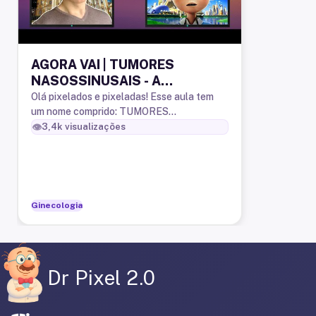
AGORA VAI | TUMORES
NASOSSINUSAIS - A
peregrinação do monge não
Olá pixelados e pixeladas! Esse aula tem
um nome comprido: TUMORES
executivo em busca do
NASOSSINUSAIS: a peregrinação do
👁️
3,4k
visualizações
templo...
monge não executivo em busca do templo
do conhec
Ginecologia
Dr Pixel 2.0