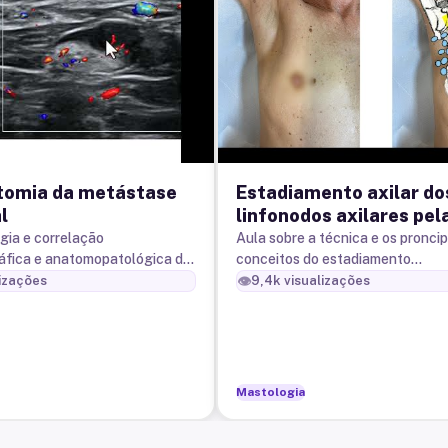
omia da metástase
Estadiamento axilar do
l
linfonodos axilares pel
ultrassonografia em pa
ogia e correlação
Aula sobre a técnica e os proncip
áfica e anatomopatológica da
conceitos do estadiamento
com câncer de mama
nfonodal axilar do câncer de
ultrassonográfico dos linfonodos
👁️
izações
9,4k
visualizações
em pacientes com câncer de ma
Mastologia