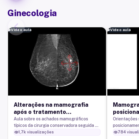
Ginecologia
▶
Vídeo aula
▶
Vídeo aula
Alterações na mamografia
Mamograf
após o tratamento
posiciona
conservador do câncer de
identific
Aula sobre os achados mamográficos
Orientações 
típicos da cirurgia conservadora seguida de
posicionamen
mama
palpável.
radioterapia realizadas para o tratamento
craniocaudal
👁️
👁️
1,7k
visualizações
784
visual
do câncer de mama