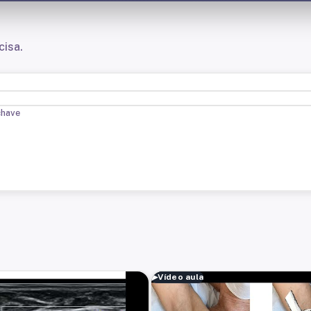
cisa.
chave
▶
Vídeo aula