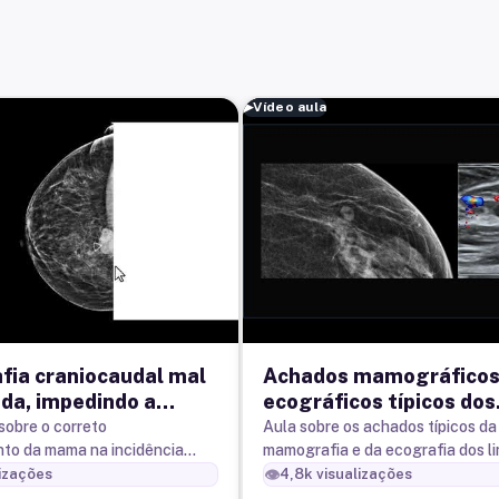
▶
Vídeo aula
ia craniocaudal mal
Achados mamográficos
da, impedindo a
ecográficos típicos dos
alçao de um nódulo
linfonodos intramamár
sobre o correto
Aula sobre os achados típicos da
to da mama na incidência
mamografia e da ecografia dos l
.
intramamários.
👁️
izações
4,8k
visualizações