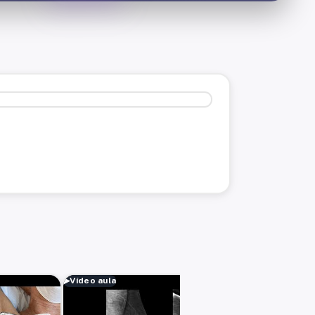
▶
Vídeo aula
▶
Víde