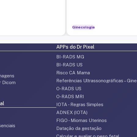
Ginecologia
APPs do Dr Pixel
BI-RADS MG
BI-RADS US
Risco CA Mama
magens
Referências Ultrassonográficas – Gine
or Dicom
O-RADS US
O-RADS MRI
al
IOTA - Regras Simples
ADNEX (IOTA)
FIGO - Miomas Uterinos
enciais
Datação da gestação
Calcular e avaliar o peso fetal