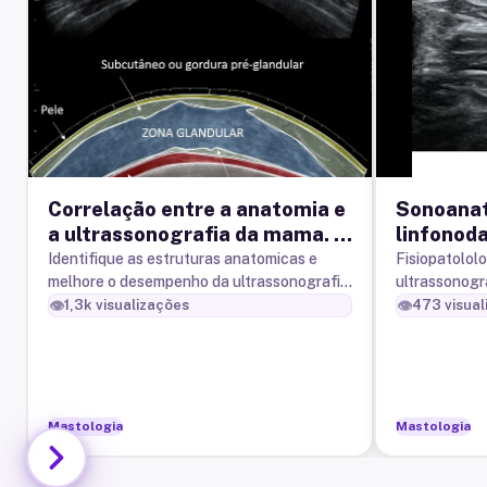
Correlação entre a anatomia e
Sonoanat
a ultrassonografia da mama. O
linfonoda
que saber antes de começar.
Identifique as estruturas anatomicas e
Fisiopatolol
melhore o desempenho da ultrassonografia
ultrassonogr
mamária
metástase li
👁️
👁️
1,3k
visualizações
473
visual
mama.
Mastologia
Mastologia