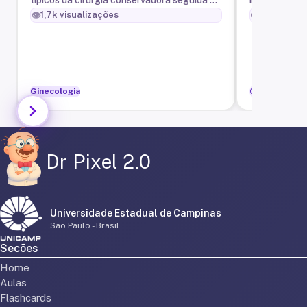
mama
vaginal.
radioterapia realizadas para o tratamento
câncer de ová
👁️
👁️
1,7k
visualizações
3,0k
visua
do câncer de mama
Ginecologia
Ginecologia
Dr Pixel 2.0
Universidade Estadual de Campinas
São Paulo - Brasil
Secões
Home
Aulas
Flashcards