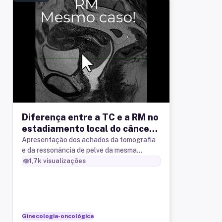
Diferença entre a TC e a RM no
estadiamento local do câncer
de colo uterino
Apresentação dos achados da tomografia
e da ressonância de pelve da mesma
paciente com câncer de colo uterino.
👁️
1,7k
visualizações
Ginecologia-oncológica