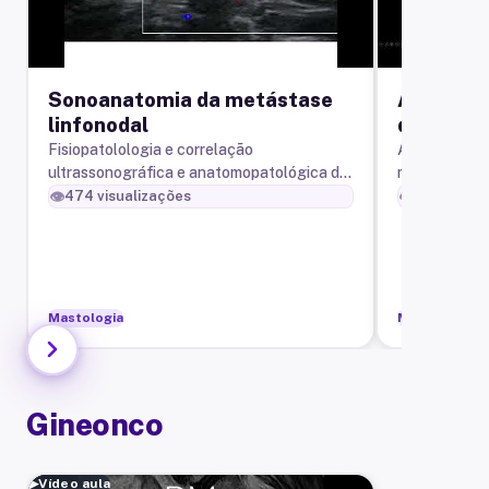
Sonoanatomia da metástase
Achados 
linfonodal
queloide
Fisiopatolologia e correlação
Aula sobre o
ultrassonográfica e anatomopatológica da
mamografia d
metástase linfonodal axilar do câncer de
mamoplastia
👁️
👁️
474
visualizações
1,0k
visual
mama.
em paciente 
Mastologia
Mastologia
Gineonco
▶
Vídeo aula